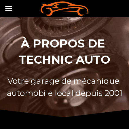
ACCUEIL
SERVICES
À PROPOS DE 
OCCASIONS
TECHNIC AUTO
À PROPOS
CONTACT
Votre garage de mécanique 
RECRUTEMENT
automobile local depuis 2001
02 40 42 84 03