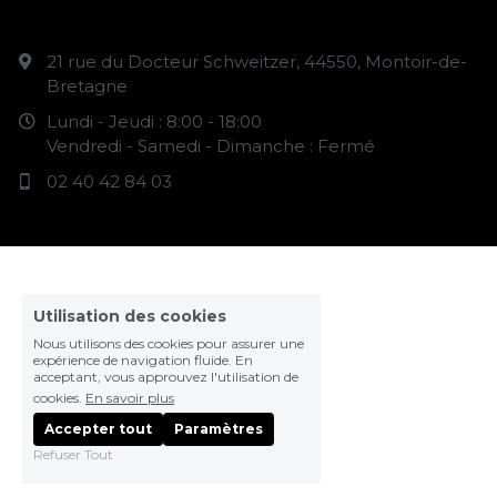
21 rue du Docteur Schweitzer, 44550, Montoir-de-
Bretagne
Lundi - Jeudi : 8:00 - 18:00
Vendredi - Samedi - Dimanche : Fermé
02 40 42 84 03
Utilisation des cookies
Nous utilisons des cookies pour assurer une
expérience de navigation fluide. En
acceptant, vous approuvez l'utilisation de
cookies.
En savoir plus
Accepter tout
Paramètres
Refuser Tout